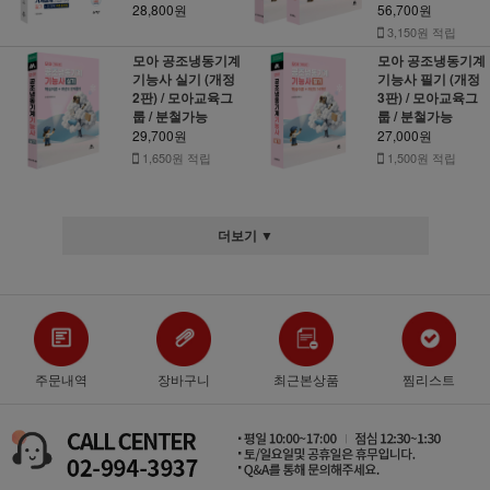
28,800원
56,700원
3,150원 적립
모아 공조냉동기계
모아 공조냉동기계
기능사 실기 (개정
기능사 필기 (개정
2판) / 모아교육그
3판) / 모아교육그
룹 / 분철가능
룹 / 분철가능
29,700원
27,000원
1,650원 적립
1,500원 적립
더보기 ▼
주문내역
장바구니
최근본상품
찜리스트