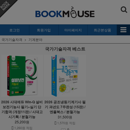
로그인
회원가입
마이페이지
최근본상품
국가기술자격
기계분야
국가기술자격 베스트
2026 시대에듀 Win-Q 설비
2026 공조냉동기계기사 필
보전기능사 필기+실기 단
기 과년도 7주완성 (15판) /
기합격 (개정11판) / 시대고
엔플북스 / 분철가능
시기획 / 분철가능
31,500원
25,200원
1,570원 적립
1,260원 적립
0