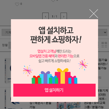
0
1
/
1
정렬
2027 3D프린터운
Hi-Pass 용접기술
용기능사 필기 (개
사 (개정증보2판) /
정6판) / 예문에듀 /
성안당 / 분철가능
분철가능
76,500원
23,400원
4,250원 적립
1,300원 적립
2027 go來 기계설
모아 공조냉동기계
계산업기사 필기
기능사 필기(3판)
+전 과목 무료동영
+실기(2판) 세트 -
상 / 예문사 / 분철
전2종 / 모아교육
가능
그룹 / 분철가능