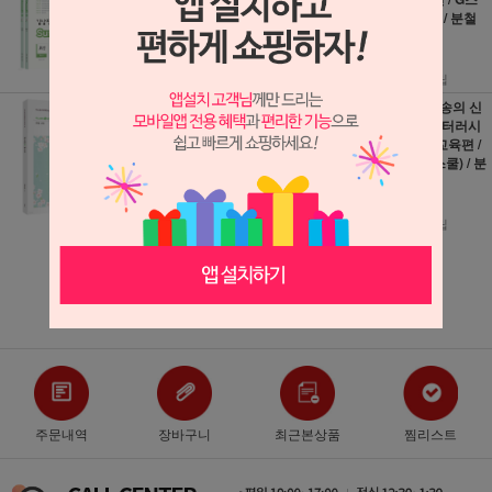
분철가능
쿨(지스쿨) / 분철
가능
41,400원
18,000원
2,300원 적립
200원 적립
2027 박노송의 신
2027 박노송의 신
의 한 수 문법 교육
의 한 수 리터러시
통사론과 통사사 /
교육 독서교육편 /
G스쿨(지스쿨) / 분
G스쿨(지스쿨) / 분
철가능
철가능
10,800원
19,800원
120원 적립
220원 적립
더보기 ▼
주문내역
장바구니
최근본상품
찜리스트