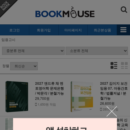
로그인
회원가입
마이페이지
최근본상품
임용고시
정렬
2027 앤드류 채 멘
2027 김이지 보건
토영어학 문제은행
임용 07. 아동간호
/ 박문각 / 분철가능
학 / 법률저널 / 분
철가능
29,700원
26,600원
1,650원 적립
280원 적립
2027 김남진 특수
2027 박노송의 신
교육 SummIt 2
의 한 수 문학 교육
(전2권) / 박문각 /
산문교육편 / G스