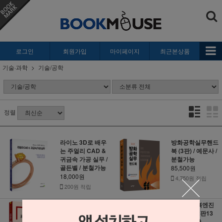
로그인
회원가입
마이페이지
최근본상품
기술·과학
기술/공학
정렬
라이노 3D로 배우
방화공학실무핸드
는 주얼리 CAD &
북 (3판) / 예문사 /
귀금속 가공 실무 /
분철가능
골든벨 / 분철가능
85,500원
18,000원
4,750원 적립
200원 적립
표준 열역학 (3판) /
항공기 왕복엔진
성안당 / 분철가능
(개정증보2판13
쇄) / 성안당
28,800원