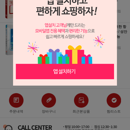
22,500원
1,600원 적립
1,250원 적립
항공기 가스터빈엔
항공인을 위한 항
진 (개정증보1판1
공전자실습 / 성안
2쇄) / 성안당 / 분
당 / 분철가능
철가능
19,800원
28,800원
1,100원 적립
1,600원 적립
더보기 ▼
주문내역
장바구니
최근본상품
찜리스트