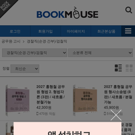
로그인
회원가입
마이페이지
최근본상품
공무원·고시
경찰직(순경·간부)/검찰직
정렬
2027 홍형철 공무
2027 홍형철 공무
원 형법 2. 형법각
원 형사소송법 (8
론 (3판) / 새흐름 /
판) / 새흐름 / 분철
분철가능
가능
42,300원
45,900원
470원 적립
510원 적립
2027 홍형철 형사
2026 장품모 경찰
소송법 조문 (8판) /
학 장정훈의 품격
새흐름 / 분철가능
있는 최종모의고사