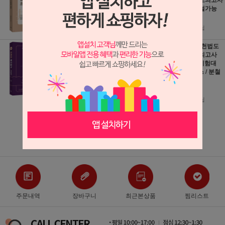
/ 느루 / 분철가능
25,200원
19,800원
280원 적립
220원 적립
2026 정태정 해사
2026 경찰헌법도
법규 기본서 (개정
약 동형모의고사
판) / 멘토링 / 분철
(2차 경찰시험대
가능
비) / 윌비스 / 분철
가능
31,500원
21,600원
350원 적립
240원 적립
더보기 ▼
주문내역
장바구니
최근본상품
찜리스트