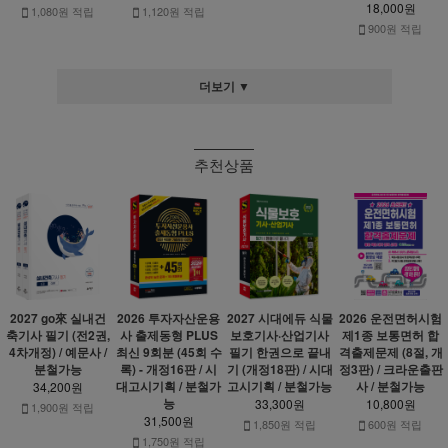
18,000원
1,080원 적립
1,120원 적립
900원 적립
더보기 ▼
추천상품
2027 go來 실내건
2026 투자자산운용
2027 시대에듀 식물
2026 운전면허시험
축기사 필기 (전2권,
사 출제동형 PLUS
보호기사·산업기사
제1종 보통면허 합
4차개정) / 예문사 /
최신 9회분 (45회 수
필기 한권으로 끝내
격출제문제 (8절, 개
분철가능
록) - 개정16판 / 시
기 (개정18판) / 시대
정3판) / 크라운출판
대고시기획 / 분철가
고시기획 / 분철가능
사 / 분철가능
34,200원
능
33,300원
10,800원
1,900원 적립
31,500원
1,850원 적립
600원 적립
1,750원 적립