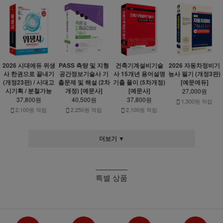
2026 시대에듀 위생
PASS 측량 및 지형
건축기계설비기술
2026 자동차정비기
사 한권으로 끝내기
공간정보기술사 기
사 15개년 용어설명
능사 필기 (개정3판)
(개정23판) / 시대고
출문제 및 해설 (2차
기출 풀이 (5차개정)
[예문에듀]
시기획 / 분철가능
개정) [예문사]
[예문사]
27,000원
37,800원
40,500원
37,800원
1,500원 적립
2,100원 적립
2,250원 적립
2,100원 적립
더보기 ▼
특별 상품