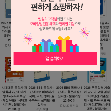
2027 박문각 감정평
특허법 핵심이론 정
2027 에듀윌 중졸
2027 시대에듀 A+
가사 2차 S+감정평
리 (2판) / 윌비스 /
검정고시 영어 + 무
독학사 1단계 교양
가이론 각론 기본서
분철가능
료특강 / 분철가능
과정 국사 한권합격
(5판) / 분철가능
+무료특강 (개정19
20,700원
19,800원
판) / 시대고시기획 /
25,200원
230원 적립
1,100원 적립
분철가능
1,400원 적립
23,400원
1,300원 적립
시대에듀 독학사 경
2026 EBS 독학사 1
2026 EBS 독학사 1
2026 혼공합격 기출
영학과 2단계 마케
단계 2주 벼락치기
단계 기출문제집 /
이 답이다 고졸 검정
팅조사+무료특강
국어, 국사, 영어 (필
신지원 / 분철가능
고시 3년간 기출문
(개정14판) / 시대고
수과목) / 신지원 / 분
제 + 전 과목 무료 특
22,500원
시기획 / 분철가능
철가능
강 (개정27판) / 시대
1,120원 적립
에듀 / 분철가능
21,600원
22,500원