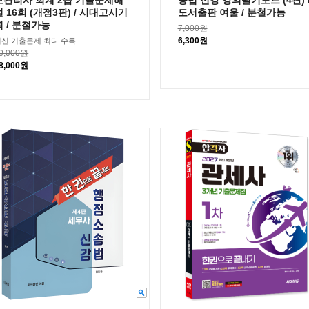
보관리사 회계 2급 기출문제해
송법 신강 강의필기노트 (4판) 
설 16회 (개정3판) / 시대고시기
도서출판 여울 / 분철가능
획 / 분철가능
7,000원
6,300원
최신 기출문제 최다 수록
0,000원
8,000원