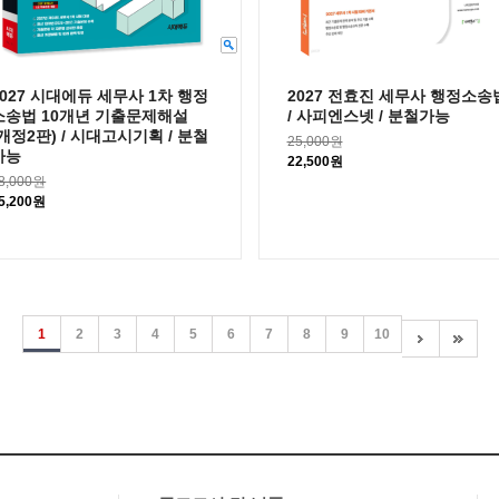
2027 시대에듀 세무사 1차 행정
2027 전효진 세무사 행정소송
소송법 10개년 기출문제해설
/ 사피엔스넷 / 분철가능
(개정2판) / 시대고시기획 / 분철
25,000원
가능
22,500원
8,000원
5,200원
1
2
3
4
5
6
7
8
9
10