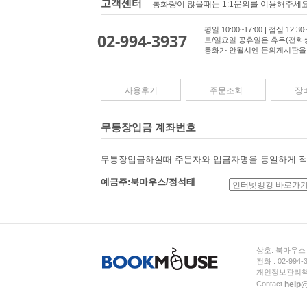
고객센터
통화량이 많을때는 1:1문의를 이용해주세
평일 10:00~17:00 | 점심 12:30~
02-994-3937
토/일요일 공휴일은 휴무(전화
통화가 안될시엔 문의게시판을
사용후기
주문조회
장
무통장입금 계좌번호
무통장입금하실때 주문자와 입금자명을 동일하게 적
예금주:북마우스/정석태
상호: 북마우
전화 : 02-994-
개인정보관리책
help
Contact