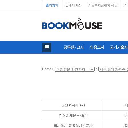
즐겨찾기
굿네이버스
아동복지실천회 세움
사
>
Home >
공인회계사(42)
세
전산회계운용사(7)
세
국제회계·공공회계전문가
종