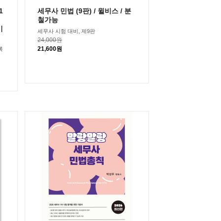
1
세무사 민법 (9판) / 윌비스 / 분
철가능
기
세무사 시험 대비, 제9판
24,000원
21,600원
록