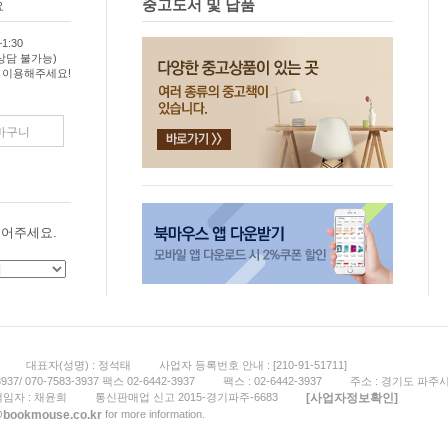
중고도서 및 납품
요
1:30
상담 불가능)
 이용해주세요!
바구니
어주세요.
스
대표자(성명) : 정석태
사업자 등록번호 안내 : [210-91-51711]
3937/ 070-7583-3937 팩스 02-6442-3937
팩스 : 02-6442-3937
주소 : 경기도 파주시
[사업자정보확인]
임자 : 채윤희
통신판매업 신고 2015-경기파주-6683
@bookmouse.co.kr
for more information.