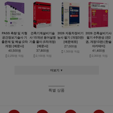
PASS 측량 및 지형
건축기계설비기술
2026 자동차정비기
2026 건축설비기사
공간정보기술사 기
사 15개년 용어설명
능사 필기 (개정3판)
필기 4주완성 (전2
출문제 및 해설 (2차
기출 풀이 (5차개정)
[예문에듀]
권, 개정13판) [한솔
개정) [예문사]
[예문사]
아카데미]
27,000원
40,500원
37,800원
41,400원
1,500원 적립
2,250원 적립
2,100원 적립
2,300원 적립
더보기 ▼
특별 상품