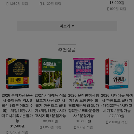
18,000원
1,080원 적립
1,120원 적립
900원 적립
더보기 ▼
추천상품
2026 투자자산운용
2027 시대에듀 식물
2026 운전면허시험
2026 시대에듀 위생
사 출제동형 PLUS
보호기사·산업기사
제1종 보통면허 합
사 한권으로 끝내기
최신 9회분 (45회 수
필기 한권으로 끝내
격출제문제 (8절, 개
(개정23판) / 시대고
록) - 개정16판 / 시
기 (개정18판) / 시대
정3판) / 크라운출판
시기획 / 분철가능
대고시기획 / 분철가
고시기획 / 분철가능
사 / 분철가능
37,800원
능
33,300원
10,800원
2,100원 적립
31,500원
1,850원 적립
600원 적립
1,750원 적립