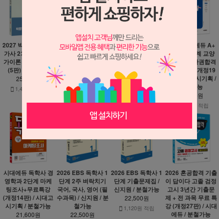
2027 박문각 감정평
특허법 핵심이론 정
2027 에듀윌 중졸
2027 시대에듀 A+
가사 2차 S+감정평
리 (2판) / 윌비스 /
검정고시 영어 + 무
독학사 1단계 교양
가이론 각론 기본서
분철가능
료특강 / 분철가능
과정 국사 한권합격
(5판) / 분철가능
+무료특강 (개정19
20,700원
19,800원
판) / 시대고시기획 /
25,200원
230원 적립
1,100원 적립
분철가능
1,400원 적립
23,400원
1,300원 적립
시대에듀 독학사 경
2026 EBS 독학사 1
2026 EBS 독학사 1
2026 혼공합격 기출
영학과 2단계 마케
단계 2주 벼락치기
단계 기출문제집 /
이 답이다 고졸 검정
팅조사+무료특강
국어, 국사, 영어 (필
신지원 / 분철가능
고시 3년간 기출문
(개정14판) / 시대고
수과목) / 신지원 / 분
제 + 전 과목 무료 특
22,500원
시기획 / 분철가능
철가능
강 (개정27판) / 시대
1,120원 적립
에듀 / 분철가능
21,600원
22,500원