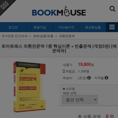
로그인
회원가입
마이페이지
최근본상품
국가전문·민간자격
경제/금융/유통
외환전문역
토마토패스 외환전문역 1종 핵심이론 + 빈출문제 (개정3판) [예
문에듀]
19,800
상품가
원
적립금
1,100원
배송비
(조건)
지역별
■ 스프링
제본 선택
0
원
총 상품 금액