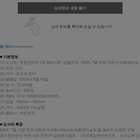
상세정보 새창 열기
상세 정보를 확대해 보실 수 있습니다.
■ 기본정보
(1) 도서명 : 외환전문역 1종 핵심이론+빈출문제 : 2025. 7월 개정 기본서(외환관리실
무) 반영 교재
(2) 저자 : 강성국 편저
(3) 발행일 : 2025년 9월 15일
(4) 정 가 : 22,000원
(5) 총페이지 : 256쪽
(6) ISBN : 9791163865056(13550)
(7) 판형 : 190mm × 260mm
(8) 판수 : 개정3판 1쇄 발행
(9) 출판사 : 예문에듀
페이코 ID로 페
PAYCO 바로
■ 도서의 특징
2025. 7월 가장 최근 개정된 외국환거래규정(외환관리실무)을 철저히 반영한 교재
@외환전문역 부문 대표 전문가! 금융투자협회, 「외국환업무전문인력」 보수교육 강