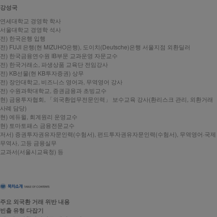
강성국
연세대학교 경영학 학사
서울대학교 경영학 석사
전) 한국은행 입행
전) FUJI 은행(현 MIZUHO은행), 도이치(Deutsche)은행 서울지점 외환딜러
전) 한국금융연수원 IB부문 교과운영 자문교수
전) 한국거래소, 파생상품 교육단 전임강사
전) KB선물(현 KB투자증권) 상무
전) 장안대학교, 비즈니스 영어과, 무역영어 강사
전) 수원과학대학교, 증권금융과 초빙교수
현) 금융투자협회, 「외국환업무전문인력」 보수교육 강사(환리스크 관리, 외환거래
사례 담당)
현) 에듀윌, 회계원리 운영교수
현) 토마토패스 금융전문교수
저서) 증권투자권유자문인력(수험서), 펀드투자권유자문인력(수험서), 무역영어·국제
무역사, 고등 금융실무
교과서(서울시교육청) 등
주요 외국환 거래 위반 내용
빈출 유형 다잡기